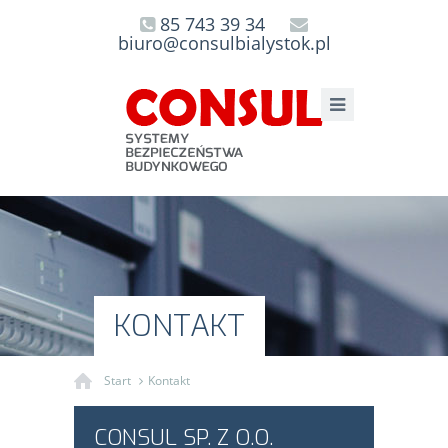
85 743 39 34
biuro@consulbialystok.pl
KONTAKT
Start
Kontakt
CONSUL SP. Z O.O.