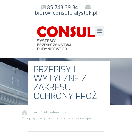
85 743 39 34
biuro@consulbialystok.pl
PRZEPISY I
WYTYCZNE Z
ZAKRESU
OCHRONY PPOŻ
Start
Aktualności
Przepisy i wytyczne z zakresu ochrony ppoż