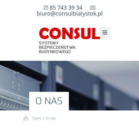
85 743 39 34
biuro@consulbialystok.pl
O NAS
Start
O nas